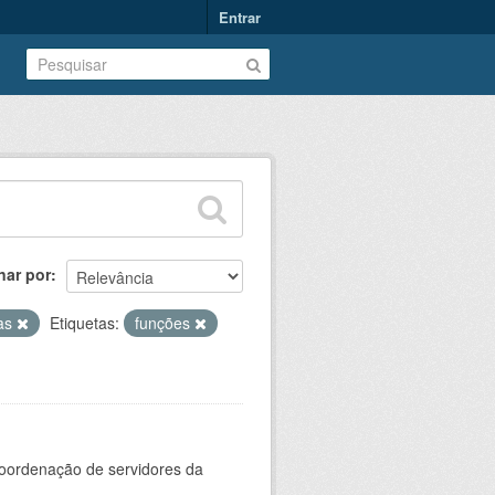
Entrar
nar por
as
Etiquetas:
funções
oordenação de servidores da