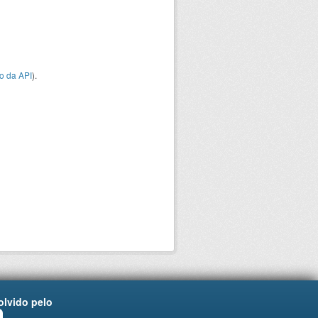
o da API
).
lvido pelo