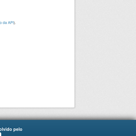
o da API
).
lvido pelo