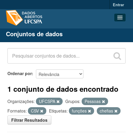
Entrar
Conjuntos de dados
Conjuntos de dados
Organizações
Grupos
Sobre
Ordenar por
1 conjunto de dados encontrado
Organizações:
UFCSPA
Grupos:
Pessoas
Formatos:
CSV
Etiquetas:
funções
chefias
Filtrar Resultados