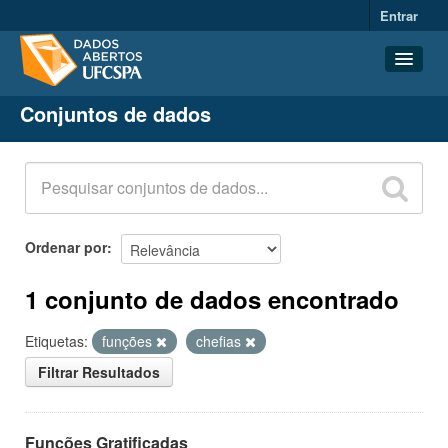
Entrar
Conjuntos de dados
Conjuntos de dados
Organizações
Grupos
Sobre
Ordenar por
1 conjunto de dados encontrado
Etiquetas:
funções
chefias
Filtrar Resultados
Funções Gratificadas