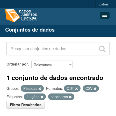
Entrar
Conjuntos de dados
Conjuntos de dados
Organizações
Grupos
Sobre
Ordenar por
1 conjunto de dados encontrado
Grupos:
Pessoas
Formatos:
ODT
CSV
Etiquetas:
funções
servidores
Filtrar Resultados