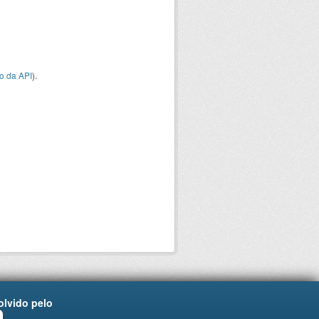
o da API
).
lvido pelo