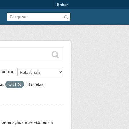
Entrar
nar por
os:
ODT
Etiquetas:
oordenação de servidores da