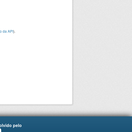
o da API
).
lvido pelo