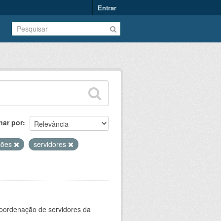
Entrar
nar por
ções
servidores
oordenação de servidores da