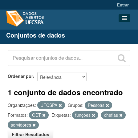
Entrar
Conjuntos de dados
Conjuntos de dados
Organizações
Grupos
Sobre
Ordenar por
1 conjunto de dados encontrado
Organizações:
UFCSPA
Grupos:
Pessoas
Formatos:
ODT
Etiquetas:
funções
chefias
servidores
Filtrar Resultados