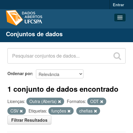
Entrar
Conjuntos de dados
Conjuntos de dados
Organizações
Grupos
Sobre
Ordenar por
1 conjunto de dados encontrado
Licenças:
Outra (Aberta)
Formatos:
ODT
CSV
Etiquetas:
funções
chefias
Filtrar Resultados