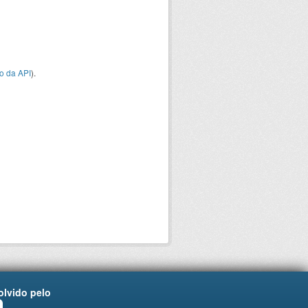
o da API
).
lvido pelo