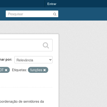
Entrar
nar por
DT
Etiquetas:
funções
oordenação de servidores da