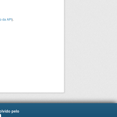
o da API
).
lvido pelo