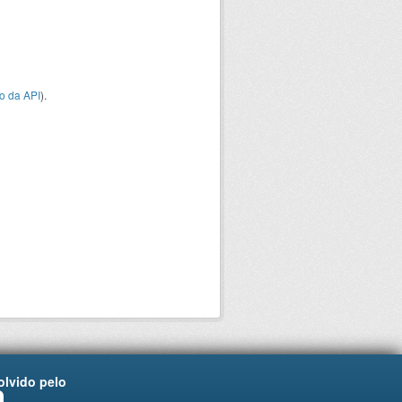
o da API
).
lvido pelo