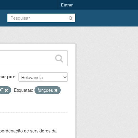
Entrar
nar por
DT
Etiquetas:
funções
oordenação de servidores da