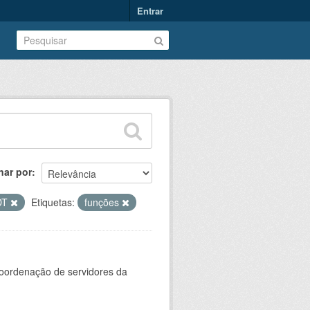
Entrar
nar por
DT
Etiquetas:
funções
oordenação de servidores da