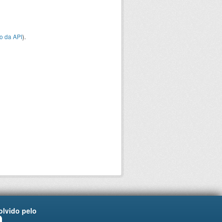
o da API
).
lvido pelo