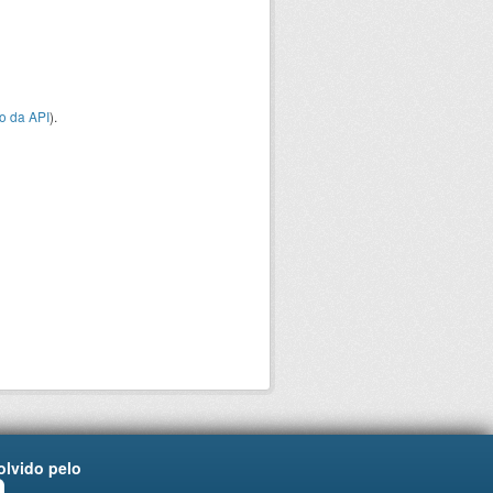
o da API
).
lvido pelo