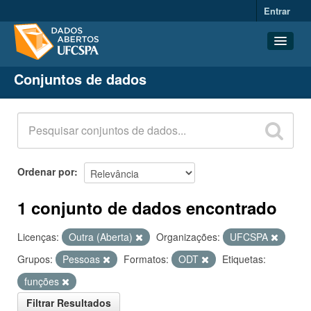
Entrar
Conjuntos de dados
Conjuntos de dados
Organizações
Grupos
Sobre
Ordenar por
1 conjunto de dados encontrado
Licenças:
Outra (Aberta)
Organizações:
UFCSPA
Grupos:
Pessoas
Formatos:
ODT
Etiquetas:
funções
Filtrar Resultados