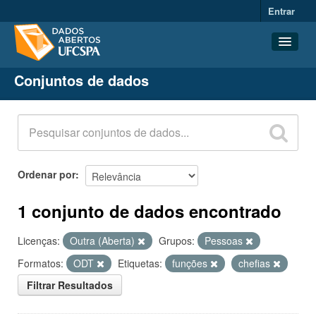
Entrar
Conjuntos de dados
Conjuntos de dados
Organizações
Grupos
Sobre
Ordenar por
1 conjunto de dados encontrado
Licenças:
Outra (Aberta)
Grupos:
Pessoas
Formatos:
ODT
Etiquetas:
funções
chefias
Filtrar Resultados