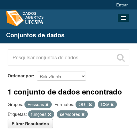
Entrar
Conjuntos de dados
Conjuntos de dados
Organizações
Grupos
Sobre
Ordenar por
1 conjunto de dados encontrado
Grupos:
Pessoas
Formatos:
ODT
CSV
Etiquetas:
funções
servidores
Filtrar Resultados