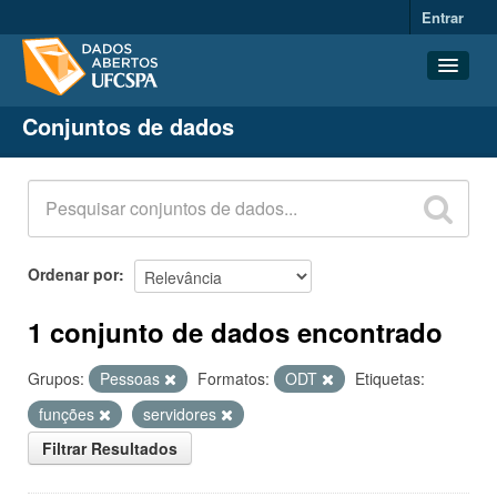
Entrar
Conjuntos de dados
Conjuntos de dados
Organizações
Grupos
Sobre
Ordenar por
1 conjunto de dados encontrado
Grupos:
Pessoas
Formatos:
ODT
Etiquetas:
funções
servidores
Filtrar Resultados