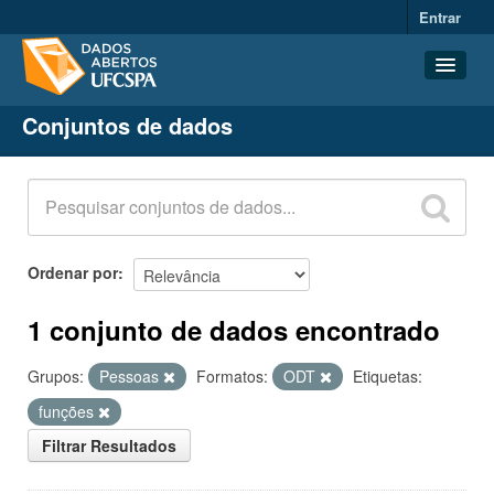
Entrar
Conjuntos de dados
Conjuntos de dados
Organizações
Grupos
Sobre
Ordenar por
1 conjunto de dados encontrado
Grupos:
Pessoas
Formatos:
ODT
Etiquetas:
funções
Filtrar Resultados