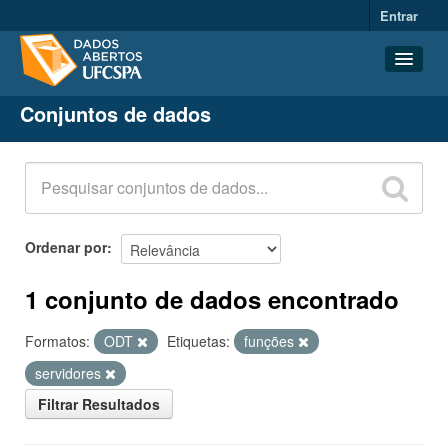
Entrar
Conjuntos de dados
Conjuntos de dados
Organizações
Grupos
Sobre
Ordenar por
1 conjunto de dados encontrado
Formatos:
ODT
Etiquetas:
funções
servidores
Filtrar Resultados