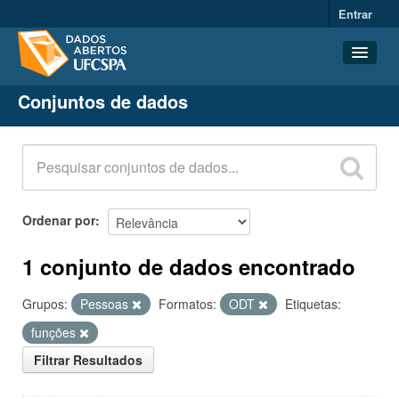
Entrar
Conjuntos de dados
Conjuntos de dados
Organizações
Grupos
Sobre
Ordenar por
1 conjunto de dados encontrado
Grupos:
Pessoas
Formatos:
ODT
Etiquetas:
funções
Filtrar Resultados