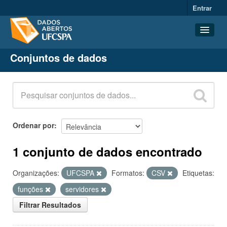
Entrar
Conjuntos de dados
Conjuntos de dados
Organizações
Grupos
Sobre
Ordenar por
1 conjunto de dados encontrado
Organizações:
UFCSPA
Formatos:
CSV
Etiquetas:
funções
servidores
Filtrar Resultados