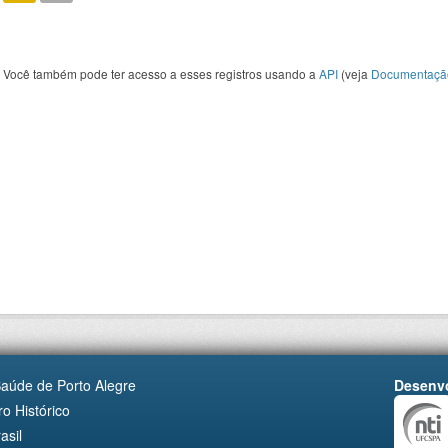
Você também pode ter acesso a esses registros usando a
API
(veja
Documentaçã
Saúde de Porto Alegre
Desenvo
o Histórico
asil