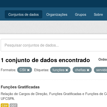
Conjuntos de dados
Organizações
Grupos
Sobre
1 conjunto de dados encontrado
Orde
Formatos:
CSV
Etiquetas:
funções
chefias
servid
Funções Gratificadas
Relação de Cargos de Direção, Funções Gratificadas e Funções de C
UFCSPA.
CSV
ODT