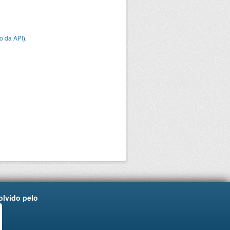
o da API
).
lvido pelo