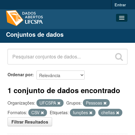
Entrar
Conjuntos de dados
Conjuntos de dados
Organizações
Grupos
Sobre
Ordenar por
1 conjunto de dados encontrado
Organizações:
UFCSPA
Grupos:
Pessoas
Formatos:
CSV
Etiquetas:
funções
chefias
Filtrar Resultados