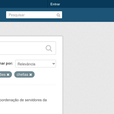
Entrar
nar por
ções
chefias
oordenação de servidores da