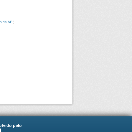
o da API
).
lvido pelo