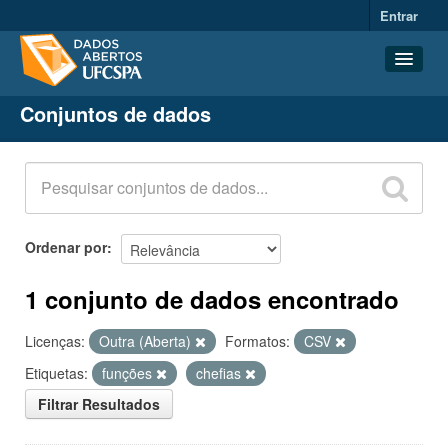
Entrar
Conjuntos de dados
Conjuntos de dados
Organizações
Grupos
Sobre
Ordenar por
1 conjunto de dados encontrado
Licenças:
Outra (Aberta)
Formatos:
CSV
Etiquetas:
funções
chefias
Filtrar Resultados