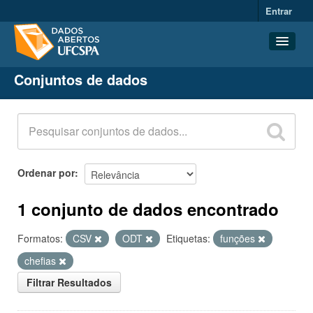
Entrar
Conjuntos de dados
Conjuntos de dados
Organizações
Grupos
Sobre
Ordenar por
1 conjunto de dados encontrado
Formatos:
CSV
ODT
Etiquetas:
funções
chefias
Filtrar Resultados