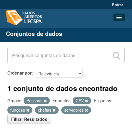
Entrar
Conjuntos de dados
Conjuntos de dados
Organizações
Grupos
Sobre
Ordenar por
1 conjunto de dados encontrado
Grupos:
Pessoas
Formatos:
CSV
Etiquetas:
funções
chefias
servidores
Filtrar Resultados