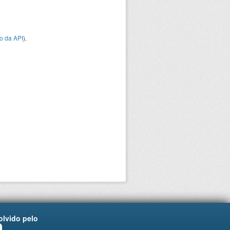
o da API
).
lvido pelo