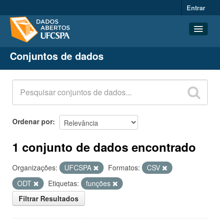
Entrar
Conjuntos de dados
Conjuntos de dados
Organizações
Grupos
Sobre
Ordenar por
1 conjunto de dados encontrado
Organizações:
UFCSPA
Formatos:
CSV
ODT
Etiquetas:
funções
Filtrar Resultados