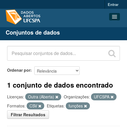
Entrar
Conjuntos de dados
Conjuntos de dados
Organizações
Grupos
Sobre
Ordenar por
1 conjunto de dados encontrado
Licenças:
Outra (Aberta)
Organizações:
UFCSPA
Formatos:
CSV
Etiquetas:
funções
Filtrar Resultados