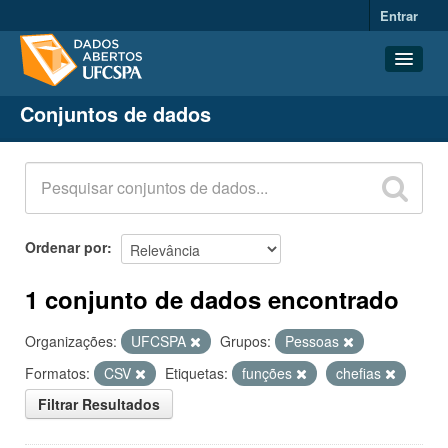
Entrar
Conjuntos de dados
Conjuntos de dados
Organizações
Grupos
Sobre
Ordenar por
1 conjunto de dados encontrado
Organizações:
UFCSPA
Grupos:
Pessoas
Formatos:
CSV
Etiquetas:
funções
chefias
Filtrar Resultados