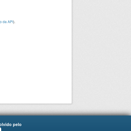
o da API
).
lvido pelo