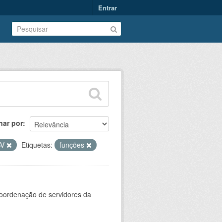
Entrar
nar por
SV
Etiquetas:
funções
oordenação de servidores da