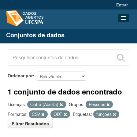
Entrar
Conjuntos de dados
Conjuntos de dados
Organizações
Grupos
Sobre
Ordenar por
1 conjunto de dados encontrado
Licenças:
Outra (Aberta)
Grupos:
Pessoas
Formatos:
CSV
ODT
Etiquetas:
funções
Filtrar Resultados