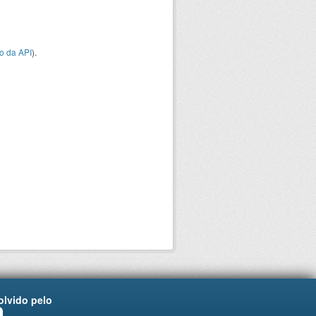
o da API
).
lvido pelo