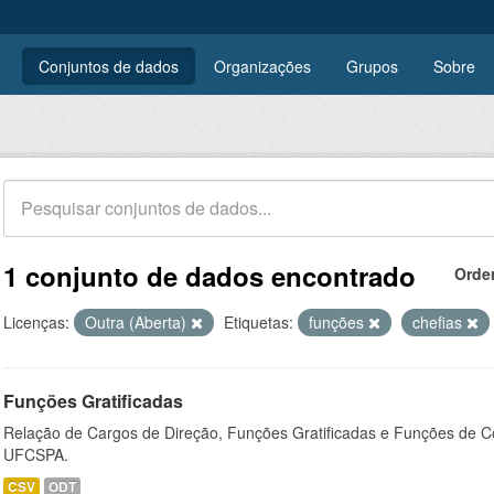
Conjuntos de dados
Organizações
Grupos
Sobre
1 conjunto de dados encontrado
Orde
Licenças:
Outra (Aberta)
Etiquetas:
funções
chefias
Funções Gratificadas
Relação de Cargos de Direção, Funções Gratificadas e Funções de C
UFCSPA.
CSV
ODT