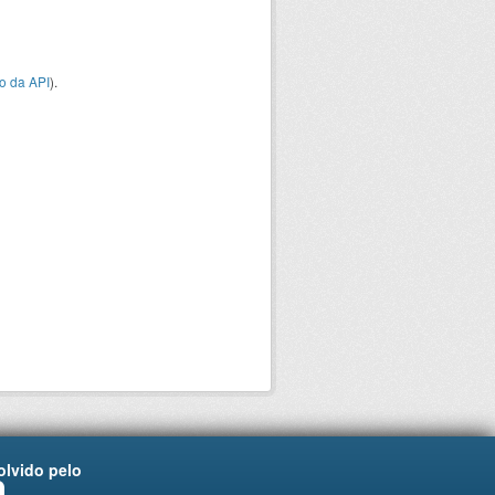
o da API
).
lvido pelo