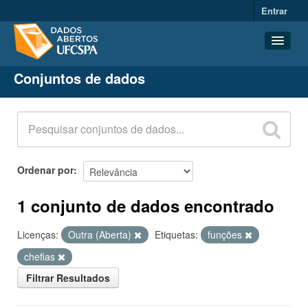
Entrar
Conjuntos de dados
Conjuntos de dados
Organizações
Grupos
Sobre
Ordenar por
1 conjunto de dados encontrado
Licenças:
Outra (Aberta)
Etiquetas:
funções
chefias
Filtrar Resultados