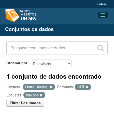
Entrar
Conjuntos de dados
Conjuntos de dados
Organizações
Grupos
Sobre
Ordenar por
1 conjunto de dados encontrado
Licenças:
Outra (Aberta)
Formatos:
ODT
Etiquetas:
funções
Filtrar Resultados