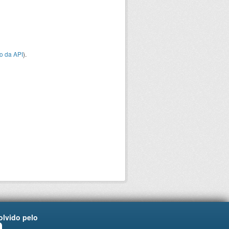
o da API
).
lvido pelo