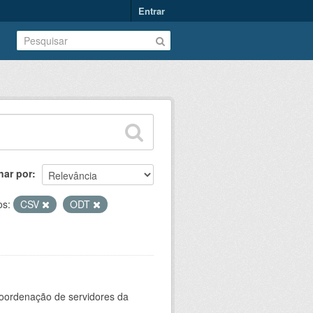
Entrar
nar por
os:
CSV
ODT
oordenação de servidores da