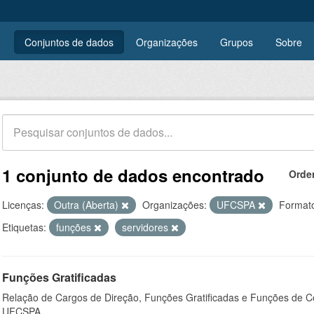
Conjuntos de dados
Organizações
Grupos
Sobre
1 conjunto de dados encontrado
Orde
Licenças:
Outra (Aberta)
Organizações:
UFCSPA
Format
Etiquetas:
funções
servidores
Funções Gratificadas
Relação de Cargos de Direção, Funções Gratificadas e Funções de C
UFCSPA.