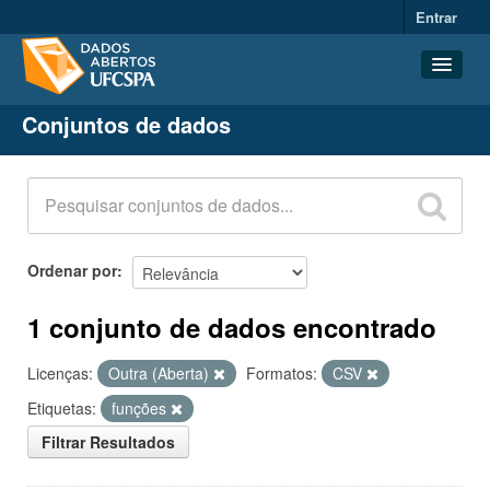
Entrar
Conjuntos de dados
Conjuntos de dados
Organizações
Grupos
Sobre
Ordenar por
1 conjunto de dados encontrado
Licenças:
Outra (Aberta)
Formatos:
CSV
Etiquetas:
funções
Filtrar Resultados