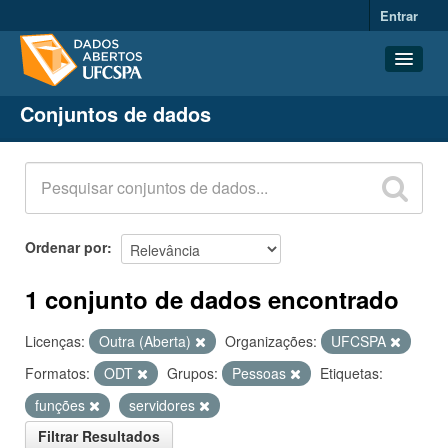
Entrar
Conjuntos de dados
Conjuntos de dados
Organizações
Grupos
Sobre
Ordenar por
1 conjunto de dados encontrado
Licenças:
Outra (Aberta)
Organizações:
UFCSPA
Formatos:
ODT
Grupos:
Pessoas
Etiquetas:
funções
servidores
Filtrar Resultados