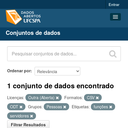
Entrar
Conjuntos de dados
Conjuntos de dados
Organizações
Grupos
Sobre
Ordenar por
1 conjunto de dados encontrado
Licenças:
Outra (Aberta)
Formatos:
CSV
ODT
Grupos:
Pessoas
Etiquetas:
funções
servidores
Filtrar Resultados