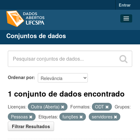
Entrar
Conjuntos de dados
Conjuntos de dados
Organizações
Grupos
Sobre
Ordenar por
1 conjunto de dados encontrado
Licenças:
Outra (Aberta)
Formatos:
ODT
Grupos:
Pessoas
Etiquetas:
funções
servidores
Filtrar Resultados