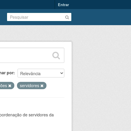
Entrar
nar por
ções
servidores
oordenação de servidores da