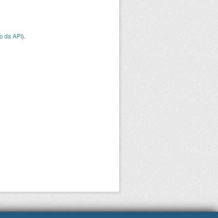
o da API
).