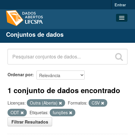
Entrar
Conjuntos de dados
Conjuntos de dados
Organizações
Grupos
Sobre
Ordenar por
1 conjunto de dados encontrado
Licenças:
Outra (Aberta)
Formatos:
CSV
ODT
Etiquetas:
funções
Filtrar Resultados