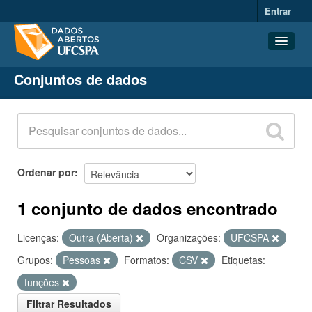
Entrar
Conjuntos de dados
Conjuntos de dados
Organizações
Grupos
Sobre
Ordenar por
1 conjunto de dados encontrado
Licenças:
Outra (Aberta)
Organizações:
UFCSPA
Grupos:
Pessoas
Formatos:
CSV
Etiquetas:
funções
Filtrar Resultados