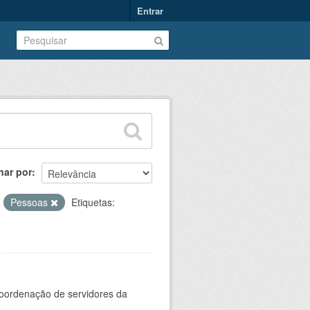
Entrar
nar por
:
Pessoas
Etiquetas:
oordenação de servidores da