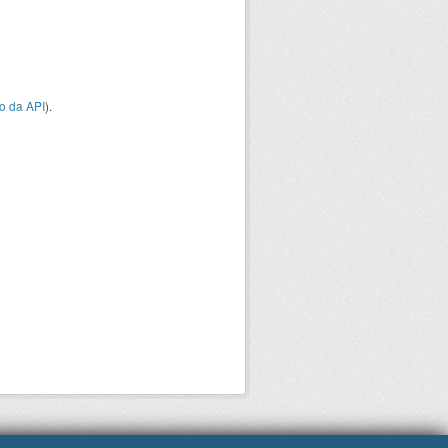
o da API
).