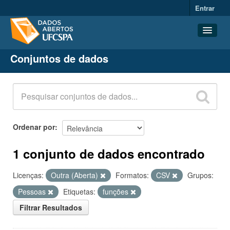
Entrar
Conjuntos de dados
Conjuntos de dados
Organizações
Grupos
Sobre
Ordenar por
1 conjunto de dados encontrado
Licenças:
Outra (Aberta)
Formatos:
CSV
Grupos:
Pessoas
Etiquetas:
funções
Filtrar Resultados