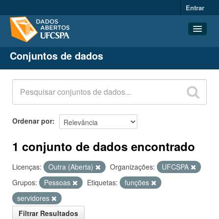
Entrar
Conjuntos de dados
Conjuntos de dados
Organizações
Grupos
Sobre
Ordenar por
1 conjunto de dados encontrado
Licenças:
Outra (Aberta)
Organizações:
UFCSPA
Grupos:
Pessoas
Etiquetas:
funções
servidores
Filtrar Resultados