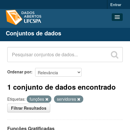
Entrar
Conjuntos de dados
Conjuntos de dados
Organizações
Grupos
Sobre
Ordenar por
1 conjunto de dados encontrado
Etiquetas:
funções
servidores
Filtrar Resultados
Funções Gratificadas